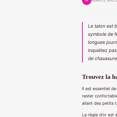
A
Adem
12 avril
Le talon est 
symbole de fé
longues journ
inquiétez pas 
de chaussures
Trouvez la h
Il est essentiel 
rester confortable
allant des petits
La règle d’or est 