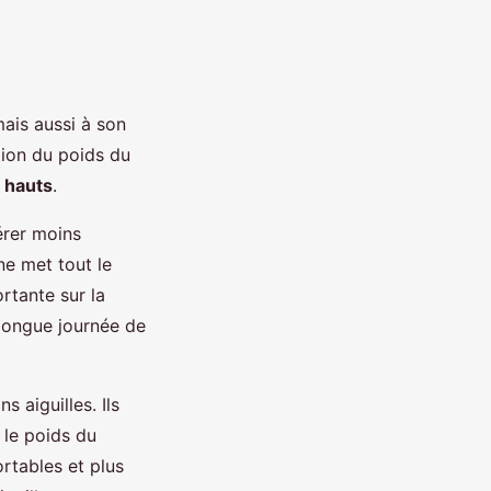
ais aussi à son
ition du poids du
 hauts
.
vérer moins
ne met tout le
rtante sur la
 longue journée de
s aiguilles. Ils
 le poids du
ortables et plus