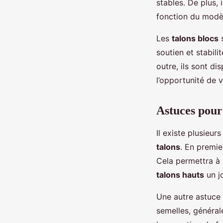
stables. De plus, 
fonction du modèl
Les
talons blocs
s
soutien et stabil
outre, ils sont d
l’opportunité de v
Astuces pour 
Il existe plusieu
talons
. En premie
Cela permettra à 
talons hauts
un j
Une autre astuce 
semelles, générale