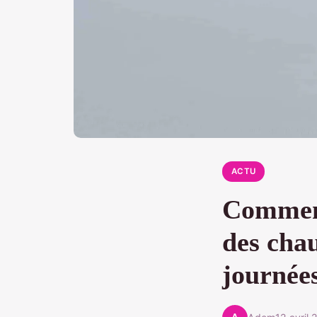
ACTU
Comment 
des chau
journées