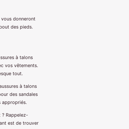
es vous donneront
 bout des pieds.
ussures à talons
vec vos vêtements.
esque tout.
haussures à talons
pour des sandales
s appropriés.
t ? Rappelez-
ant est de trouver