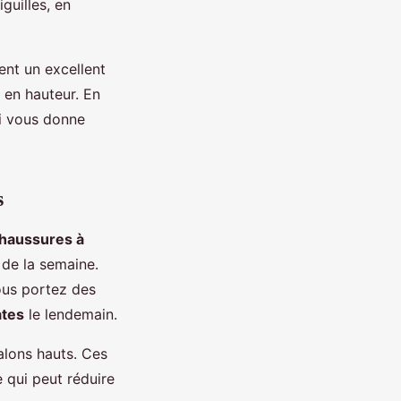
guilles, en
ent un excellent
 en hauteur. En
ui vous donne
s
haussures à
 de la semaine.
ous portez des
ates
le lendemain.
talons hauts. Ces
e qui peut réduire