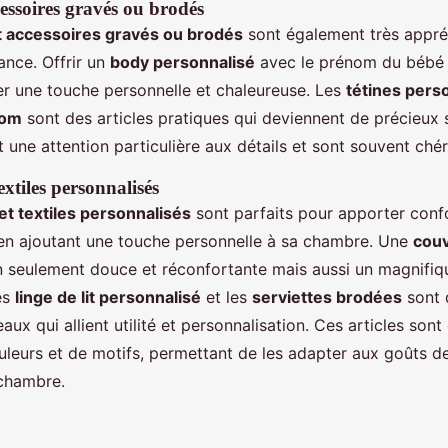
essoires gravés ou brodés
 accessoires gravés ou brodés
sont également très appr
nce. Offrir un
body personnalisé
avec le prénom du bébé
r une touche personnelle et chaleureuse. Les
tétines pers
nom
sont des articles pratiques qui deviennent de précieux 
une attention particulière aux détails et sont souvent chéri
extiles personnalisés
et textiles personnalisés
sont parfaits pour apporter confo
en ajoutant une touche personnelle à sa chambre. Une
cou
 seulement douce et réconfortante mais aussi un magnifiqu
Les
linge de lit personnalisé
et les
serviettes brodées
sont 
ux qui allient utilité et personnalisation. Ces articles sont
uleurs et de motifs, permettant de les adapter aux goûts de
 chambre.