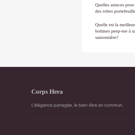
Quelles astuces pour
des robes portefeuill
Quelle est la meilleu
bottines peep-toe à u
saisonnière?
Corps Hera
L'élégance partagée, le bien-être en commun.