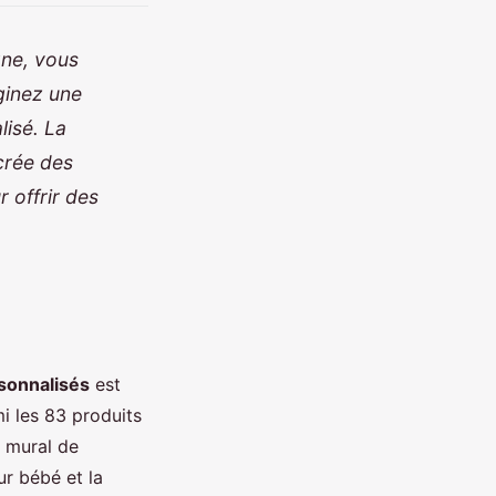
gne, vous
ginez une
isé. La
 crée des
 offrir des
sonnalisés
est
i les 83 produits
u mural de
ur bébé et la