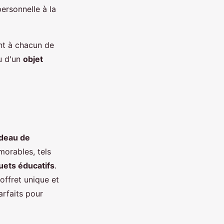
ersonnelle à la
ant à chacun de
 d'un
objet
deau de
émorables, tels
ouets éducatifs
.
offret unique et
arfaits pour