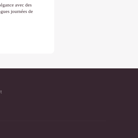
élégance avec des
ngues journées de
t