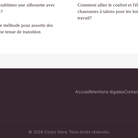
 sublimer une silhouette avec
Comment allier le confort et l'
e?
chaussures à talons pour les lo
travail?
re méthode pour assortir des
ne tenue de transition
Accueil
Mentions légales
Contac
© 2026 Corps Hera. Tous droits réservés.