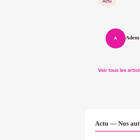
Actu
Adem
A
Voir tous les arti
Actu — Nos autr