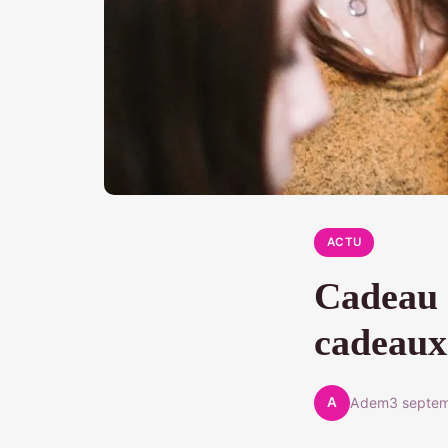
ACTU
Cadeau 
cadeaux
A
Adem
3 septe