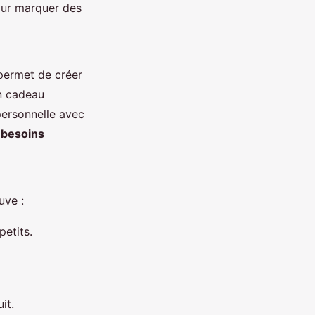
pour marquer des
 permet de créer
n cadeau
personnelle avec
 besoins
uve :
petits.
it.