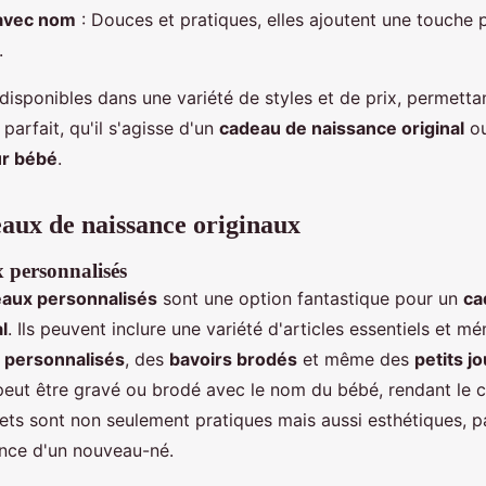
avec nom
: Douces et pratiques, elles ajoutent une touche p
.
 disponibles dans une variété de styles et de prix, permett
parfait, qu'il s'agisse d'un
cadeau de naissance original
ou
ur bébé
.
eaux de naissance originaux
 personnalisés
eaux personnalisés
sont une option fantastique pour un
ca
l
. Ils peuvent inclure une variété d'articles essentiels et m
 personnalisés
, des
bavoirs brodés
et même des
petits j
ut être gravé ou brodé avec le nom du bébé, rendant le c
rets sont non seulement pratiques mais aussi esthétiques, p
ance d'un nouveau-né.