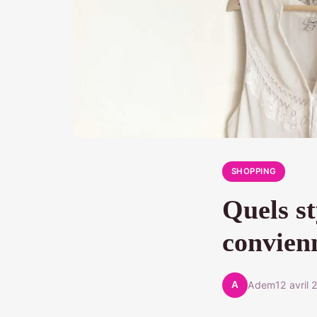
SHOPPING
Quels st
convien
A
Adem
12 avril