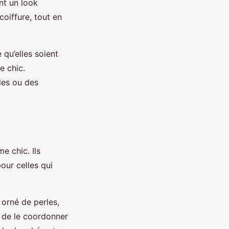
nt un look
coiffure, tout en
e qu’elles soient
e chic.
les ou des
e chic. Ils
our celles qui
t orné de perles,
s de le coordonner