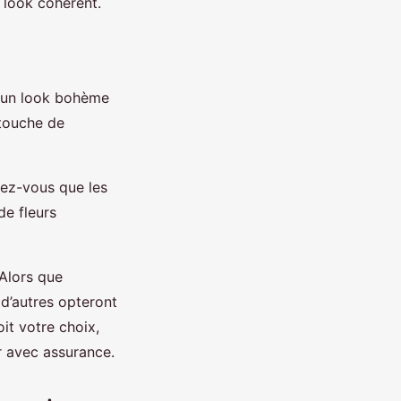
 look cohérent.
r un look bohème
 touche de
rez-vous que les
de fleurs
 Alors que
 d’autres opteront
it votre choix,
r avec assurance.