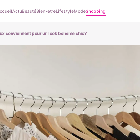
ccueil
Actu
Beauté
Bien-etre
Lifestyle
Mode
Shopping
eux conviennent pour un look bohème chic?