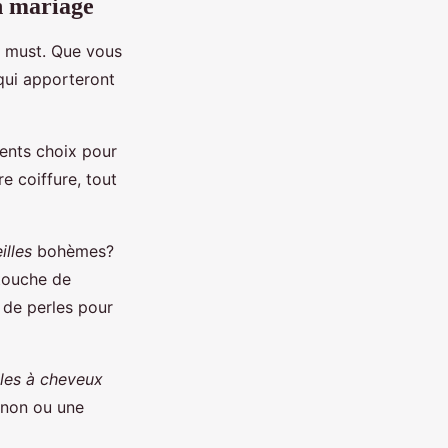
n mariage
n must. Que vous
 qui apporteront
lents choix pour
e coiffure, tout
illes
bohèmes?
 touche de
 de perles pour
les à cheveux
gnon ou une