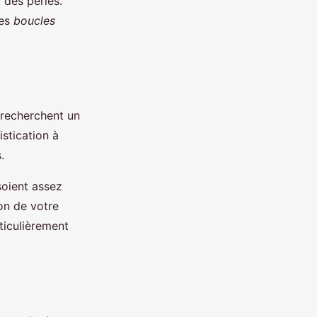
 des perles.
des
boucles
 recherchent un
stication à
.
soient assez
on de votre
ticulièrement