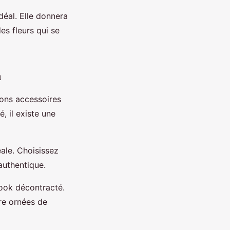
déal. Elle donnera
s fleurs qui se
n
bons accessoires
, il existe une
ale. Choisissez
authentique.
ook décontracté.
re ornées de